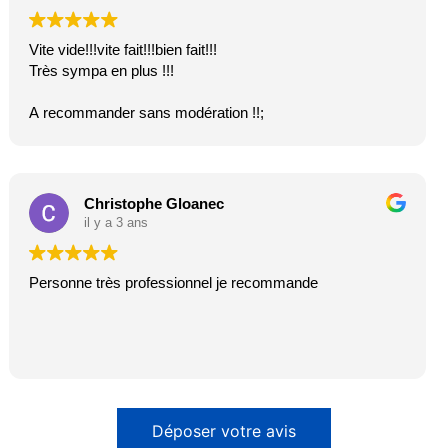
Vite vide!!!vite fait!!!bien fait!!!
Très sympa en plus !!!
A recommander sans modération !!;
Christophe Gloanec
il y a 3 ans
Personne très professionnel je recommande
Déposer votre avis