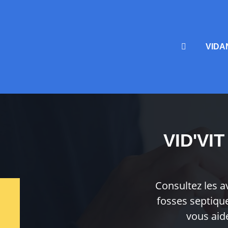
VIDA
VID'VI
Consultez les a
fosses septique
vous aid